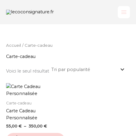
Aller
au
contenu
Accueil
/ Carte-cadeau
Carte-cadeau
Voici le seul résultat
Carte-cadeau
Carte Cadeau
Personnalisée
Plage
55,00
€
–
350,00
€
de
Ce