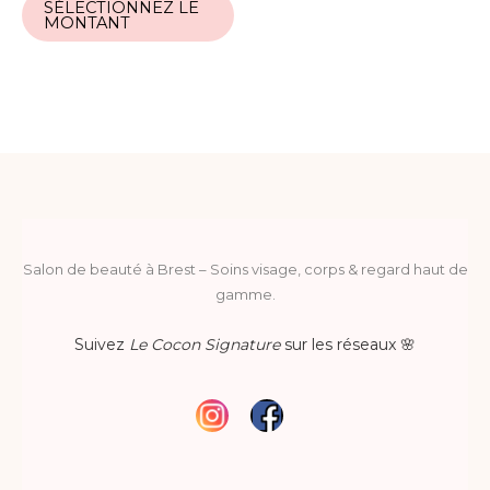
prix :
SÉLECTIONNEZ LE
produit
55,00 €
MONTANT
à
a
350,00 €
plusieurs
variations.
Les
options
peuvent
être
choisies
sur
la
Salon de beauté à Brest – Soins visage, corps & regard haut de
page
gamme.
du
produit
Suivez
Le Cocon Signature
sur les réseaux 🌸